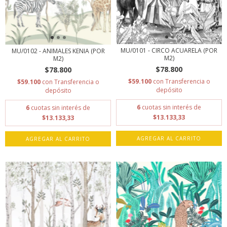
MU/0101 - CIRCO ACUARELA (POR
MU/0102 - ANIMALES KENIA (POR
M2)
M2)
$78.800
$78.800
$59.100
con
Transferencia o
$59.100
con
Transferencia o
depósito
depósito
6
cuotas sin interés de
6
cuotas sin interés de
$13.133,33
$13.133,33
AGREGAR AL CARRITO
AGREGAR AL CARRITO