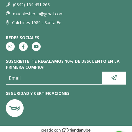
(0342) 154 431 268
mueblesberco@gmail.com
Calchines 1989 - Santa Fe
REDES SOCIALES
SUSCRIBITE ¡TE REGALAMOS 10% DE DESCUENTO EN LA
PRIMERA COMPRA!
SEGURIDAD Y CERTIFICACIONES