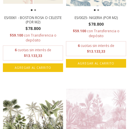
ES/0061 - BOSTON ROSA O CELESTE
ES/0025- NIGERIA (POR M2)
(POR M2)
$78.800
$78.800
$59.100
con
Transferencia o
$59.100
con
Transferencia o
depósito
depósito
6
cuotas sin interés de
6
cuotas sin interés de
$13.133,33
$13.133,33
AGREGAR AL CARRITO
AGREGAR AL CARRITO