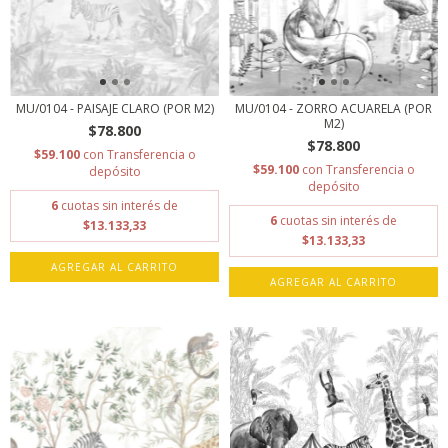
MU/0104 - PAISAJE CLARO (POR M2)
MU/0104 - ZORRO ACUARELA (POR
M2)
$78.800
$78.800
$59.100
con
Transferencia o
$59.100
con
Transferencia o
depósito
depósito
6
cuotas sin interés de
6
cuotas sin interés de
$13.133,33
$13.133,33
AGREGAR AL CARRITO
AGREGAR AL CARRITO