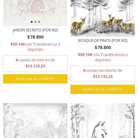
JARDÍN SECRETO (POR M2)
$78.800
BOSQUE DE PINOS (POR M2)
$59.100
con
Transferencia o
$78.800
depósito
$59.100
con
Transferencia o
depósito
6
cuotas sin interés de
$13.133,33
6
cuotas sin interés de
$13.133,33
AGREGAR AL CARRITO
AGREGAR AL CARRITO