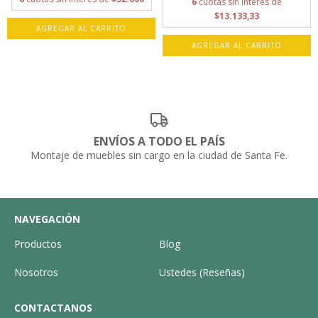
6
cuotas sin interés de
$13.133,33
AGREGAR AL CARRITO
AGREGAR AL CARRITO
ENVÍOS A TODO EL PAÍS
Montaje de muebles sin cargo en la ciudad de Santa Fe.
NAVEGACIÓN
Productos
Blog
Nosotros
Ustedes (Reseñas)
CONTACTANOS