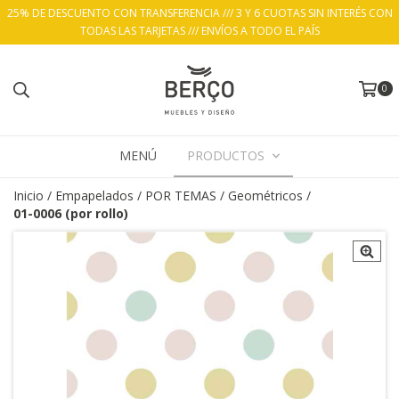
25% DE DESCUENTO CON TRANSFERENCIA /// 3 Y 6 CUOTAS SIN INTERÉS CON
TODAS LAS TARJETAS /// ENVÍOS A TODO EL PAÍS
0
MENÚ
PRODUCTOS
Inicio
/
Empapelados
/
POR TEMAS
/
Geométricos
/
01-0006 (por rollo)