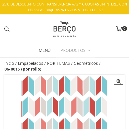
25% DE DESCUENTO CON TRANSFERENCIA /// 3 Y 6 CUOTAS SIN INTERÉS CON
TODAS LAS TARJETAS /// ENVÍOS A TODO EL PAÍS
0
MENÚ
PRODUCTOS
Inicio
/
Empapelados
/
POR TEMAS
/
Geométricos
/
06-0015 (por rollo)