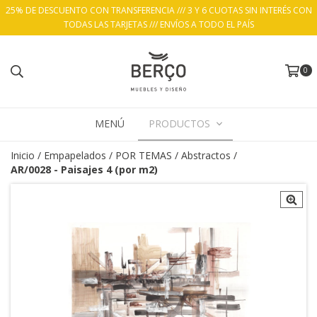
25% DE DESCUENTO CON TRANSFERENCIA /// 3 Y 6 CUOTAS SIN INTERÉS CON
TODAS LAS TARJETAS /// ENVÍOS A TODO EL PAÍS
0
MENÚ
PRODUCTOS
Inicio
/
Empapelados
/
POR TEMAS
/
Abstractos
/
AR/0028 - Paisajes 4 (por m2)