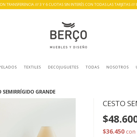
 TRANSFERENCIA /// 3 Y 6 CUOTAS SIN INTERÉS CON TODAS LAS TARJETAS /// 
PELADOS
TEXTILES
DECOJUGUETES
TODAS
NOSOTROS
O SEMIRRÍGIDO GRANDE
CESTO SE
$48.60
$36.450
con