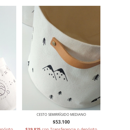
CESTO SEMIRRÍGIDO MEDIANO
$53.100
epósito
$39.825
con
Transferencia o depósito