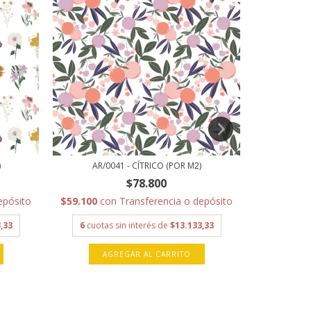
)
AR/0041 - CÍTRICO (POR M2)
AR/0
$78.800
epósito
$59.100
con
Transferencia o depósito
$59.100
c
,33
6
cuotas sin interés de
$13.133,33
6
cuota
AGREGAR AL CARRITO
A