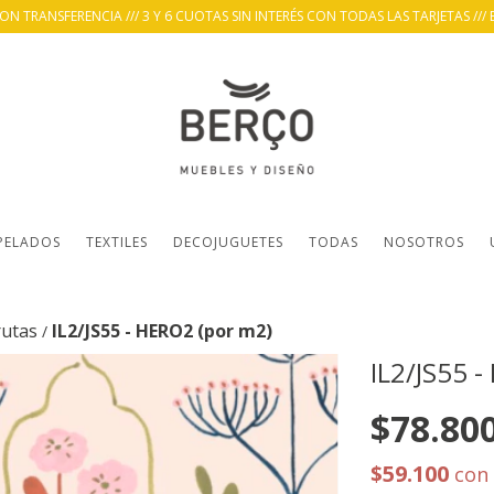
 TRANSFERENCIA /// 3 Y 6 CUOTAS SIN INTERÉS CON TODAS LAS TARJETAS /// 
PELADOS
TEXTILES
DECOJUGUETES
TODAS
NOSOTROS
rutas
IL2/JS55 - HERO2 (por m2)
/
IL2/JS55 
$78.80
$59.100
con