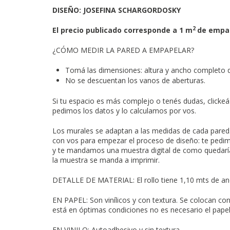
DISEÑO: JOSEFINA SCHARGORDOSKY
2
El precio publicado corresponde a 1 m
de empa
¿CÓMO MEDIR LA PARED A EMPAPELAR?
Tomá las dimensiones: altura y ancho completo 
No se descuentan los vanos de aberturas.
Si tu espacio es más complejo o
tenés dudas, clickeá
pedimos los datos y lo calculamos por vos.
Los murales se adaptan a las medidas de cada pare
con vos para empezar el proceso de diseño: te pedim
y te mandamos una muestra digital de como quedarí
la muestra se manda a imprimir.
DETALLE DE MATERIAL: El rollo tiene 1,10 mts de anc
EN PAPEL: Son vinílicos y con textura. Se colocan co
está en óptimas condiciones no es necesario el papel
EN VINILO: Autoadhesivo y sin textura.