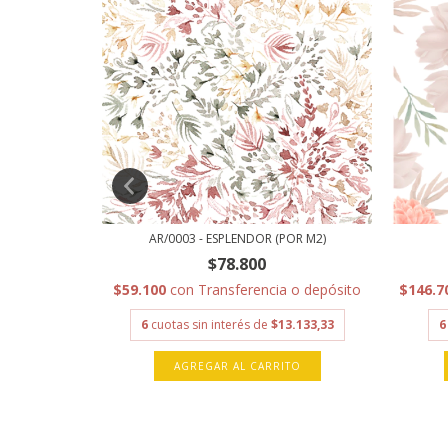
R M2)
AR/0003 - ESPLENDOR (POR M2)
$78.800
 o depósito
$59.100
con
Transferencia o depósito
$146.7
.133,33
6
cuotas sin interés de
$13.133,33
6
TO
AGREGAR AL CARRITO