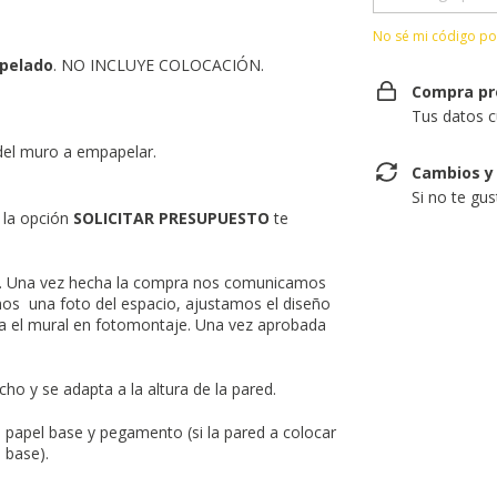
No sé mi código po
pelado
. NO INCLUYE COLOCACIÓN.
Compra pr
Tus datos c
del muro a empapelar.
Cambios y
Si no te gu
 la opción
SOLICITAR PRESUPUESTO
te
d. Una vez hecha la compra nos comunicamos
os una foto del espacio, ajustamos el diseño
a el mural en fotomontaje. Una vez aprobada
ho y se adapta a la altura de la pared.
n papel base y pegamento (si la pared a colocar
 base).