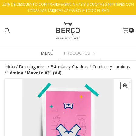
25% DE DESCUENTO CON TRANSFERENCIA /// 3 Y 6 CUOTAS SIN INTERÉS CON
TODAS LAS TARJETAS /// ENVÍOS A TODO EL PAÍS
0
MENÚ
PRODUCTOS
Inicio
/
Decojuguetes
/
Estantes y Cuadros
/
Cuadros y Láminas
/
Lámina "Movete 03" (A4)