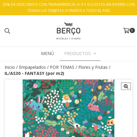
25% DE DESCUENTO CON TRANSFERENCIA /// 3 Y 6 CUOTAS SIN INTERÉS CON
TODAS LAS TARJETAS /// ENVÍOS A TODO EL PAÍS
0
MENÚ
PRODUCTOS
Inicio
/
Empapelados
/
POR TEMAS
/
Flores y Frutas
/
IL/AS30 - FANTASY (por m2)