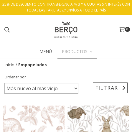
25% DE DESCUENTO CON TRANSFERENCIA /// 3 Y 6 CUOTAS SIN INTERÉS CON
TODAS LAS TARJETAS /// ENVÍOS A TODO EL PAÍS
0
MENÚ
PRODUCTOS
Inicio
/
Empapelados
Ordenar por
FILTRAR