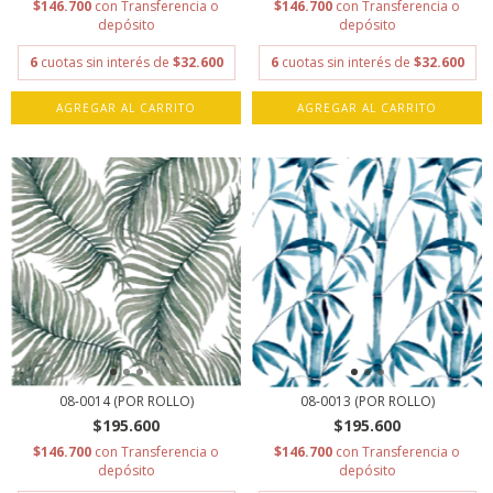
$146.700
con
Transferencia o
$146.700
con
Transferencia o
depósito
depósito
6
cuotas sin interés de
$32.600
6
cuotas sin interés de
$32.600
AGREGAR AL CARRITO
AGREGAR AL CARRITO
08-0014 (POR ROLLO)
08-0013 (POR ROLLO)
$195.600
$195.600
$146.700
con
Transferencia o
$146.700
con
Transferencia o
depósito
depósito