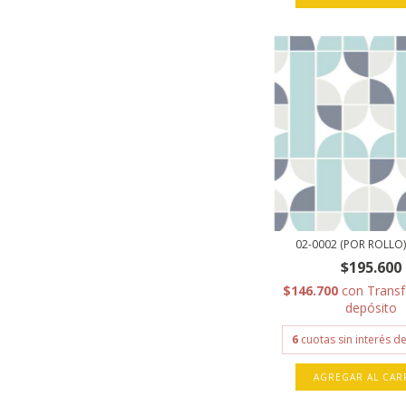
02-0002 (POR ROLLO)
$195.600
$146.700
con
Transf
depósito
6
cuotas sin interés d
AGREGAR AL CAR