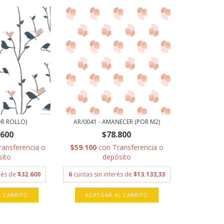
OR ROLLO)
AR/0041 - AMANECER (POR M2)
.600
$78.800
ransferencia o
$59.100
con
Transferencia o
sito
depósito
erés de
$32.600
6
cuotas sin interés de
$13.133,33
L CARRITO
AGREGAR AL CARRITO