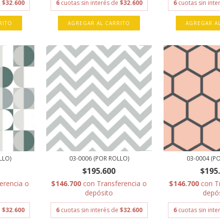
e
$32.600
6
cuotas sin interés de
$32.600
6
cuotas sin int
RITO
AGREGAR AL CARRITO
AGREGAR A
LLO)
03-0006 (POR ROLLO)
03-0004 (P
$195.600
$195
erencia o
$146.700
con
Transferencia o
$146.700
con
T
depósito
depó
e
$32.600
6
cuotas sin interés de
$32.600
6
cuotas sin int