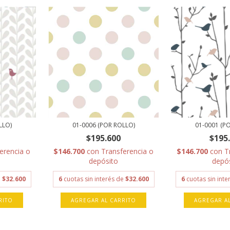
LLO)
01-0006 (POR ROLLO)
01-0001 (P
$195.600
$195
erencia o
$146.700
con
Transferencia o
$146.700
con
T
depósito
depó
e
$32.600
6
cuotas sin interés de
$32.600
6
cuotas sin int
RITO
AGREGAR AL CARRITO
AGREGAR A