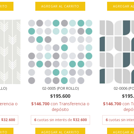
RITO
AGREGAR AL CARRITO
AGREGAR A
LLO)
02-0005 (POR ROLLO)
02-0006 (P
$195.600
$195
erencia o
$146.700
con
Transferencia o
$146.700
con
T
depósito
depó
e
$32.600
6
cuotas sin interés de
$32.600
6
cuotas sin int
RITO
AGREGAR AL CARRITO
AGREGAR A