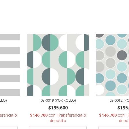
LLO)
03-0019 (POR ROLLO)
03-0012 (P
$195.600
$195
erencia o
$146.700
con
Transferencia o
$146.700
con
T
depósito
depó