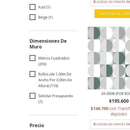
6
cuotas sin interés d
Azul (1)
AGREGAR AL CAR
Beige (1)
Dimensiones De
Muro
Metros Cuadrados
(203)
Rollos (de 1,00m De
Ancho Por 3,00m De
Altura) (118)
03-0008 (POR RO
Solicitar Presupuesto
$195.600
(7)
$146.700
con
Transf
depósito
6
cuotas sin interés d
Precio