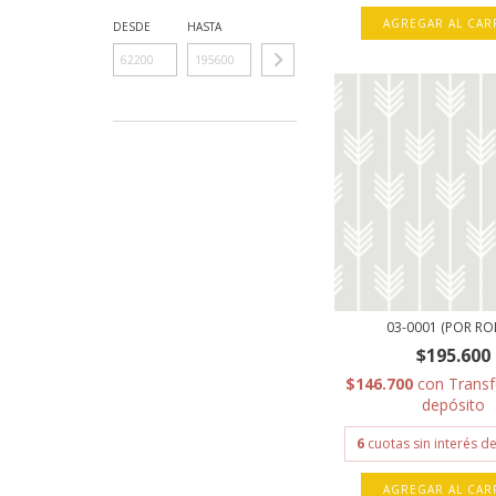
AGREGAR AL CAR
DESDE
HASTA
03-0001 (POR RO
$195.600
$146.700
con
Transf
depósito
6
cuotas sin interés d
AGREGAR AL CAR