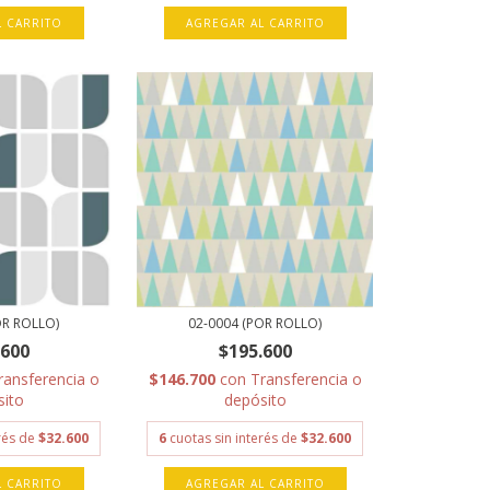
L CARRITO
AGREGAR AL CARRITO
OR ROLLO)
02-0004 (POR ROLLO)
.600
$195.600
ransferencia o
$146.700
con
Transferencia o
sito
depósito
erés de
$32.600
6
cuotas sin interés de
$32.600
L CARRITO
AGREGAR AL CARRITO