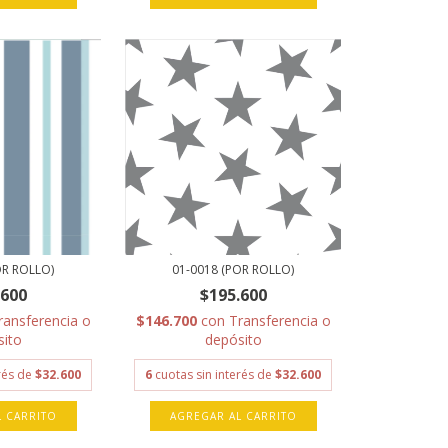
OR ROLLO)
01-0018 (POR ROLLO)
.600
$195.600
ransferencia o
$146.700
con
Transferencia o
sito
depósito
erés de
$32.600
6
cuotas sin interés de
$32.600
L CARRITO
AGREGAR AL CARRITO