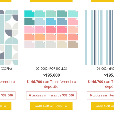
 (COPIA)
02-0002 (POR ROLLO)
01-0024 (P
$195.600
$195
erencia o
$146.700
con
Transferencia o
$146.700
con
T
depósito
depó
e
$32.600
6
cuotas sin interés de
$32.600
6
cuotas sin int
RITO
AGREGAR AL CARRITO
AGREGAR A