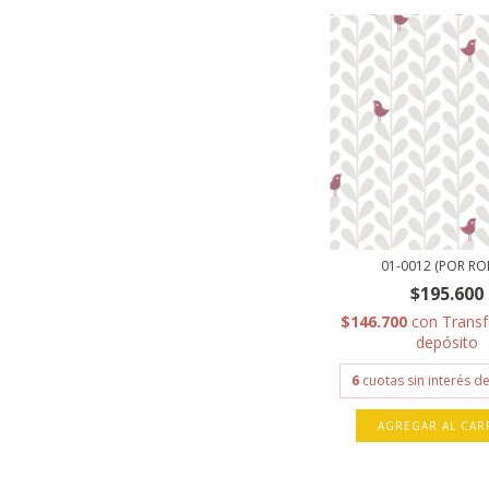
01-0012 (POR RO
$195.600
$146.700
con
Transf
depósito
6
cuotas sin interés d
AGREGAR AL CAR