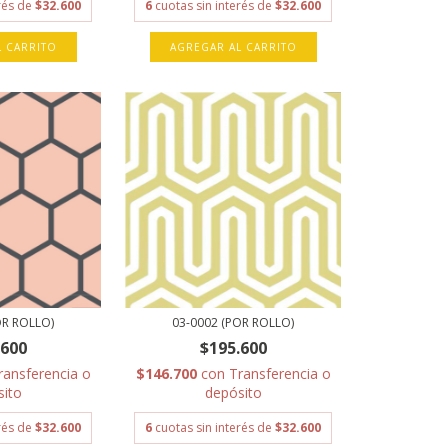
erés de
$32.600
6
cuotas sin interés de
$32.600
L CARRITO
AGREGAR AL CARRITO
OR ROLLO)
03-0002 (POR ROLLO)
.600
$195.600
ransferencia o
$146.700
con
Transferencia o
sito
depósito
erés de
$32.600
6
cuotas sin interés de
$32.600