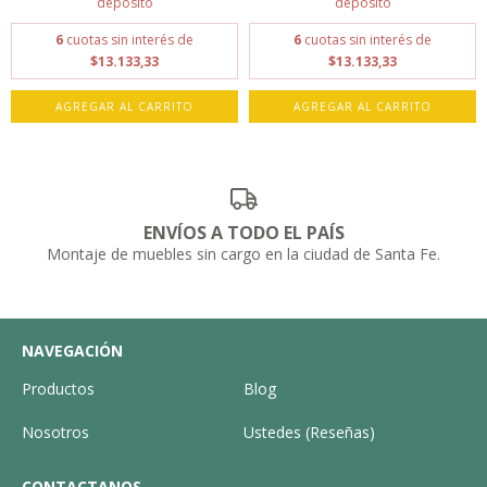
depósito
depósito
6
cuotas sin interés de
6
cuotas sin interés de
$13.133,33
$13.133,33
AGREGAR AL CARRITO
AGREGAR AL CARRITO
ENVÍOS A TODO EL PAÍS
Montaje de muebles sin cargo en la ciudad de Santa Fe.
NAVEGACIÓN
Productos
Blog
Nosotros
Ustedes (Reseñas)
CONTACTANOS