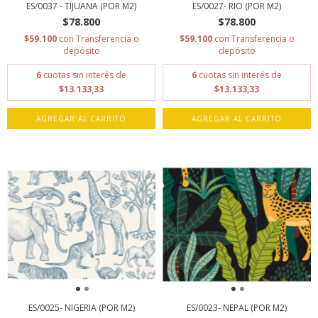
ES/0037 - TIJUANA (POR M2)
ES/0027- RIO (POR M2)
$78.800
$78.800
$59.100
con
Transferencia o
$59.100
con
Transferencia o
depósito
depósito
6
cuotas sin interés de
6
cuotas sin interés de
$13.133,33
$13.133,33
AGREGAR AL CARRITO
AGREGAR AL CARRITO
ES/0025- NIGERIA (POR M2)
ES/0023- NEPAL (POR M2)