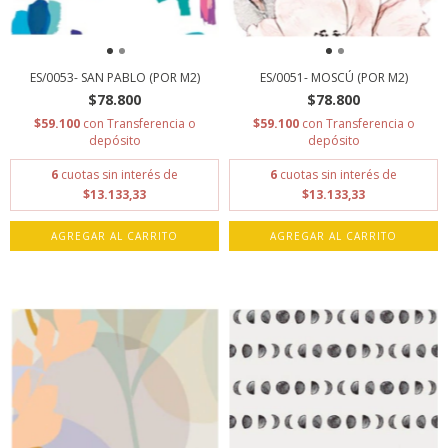
ES/0053- SAN PABLO (POR M2)
ES/0051- MOSCÚ (POR M2)
$78.800
$78.800
$59.100
con
Transferencia o
$59.100
con
Transferencia o
depósito
depósito
6
cuotas sin interés de
6
cuotas sin interés de
$13.133,33
$13.133,33
AGREGAR AL CARRITO
AGREGAR AL CARRITO