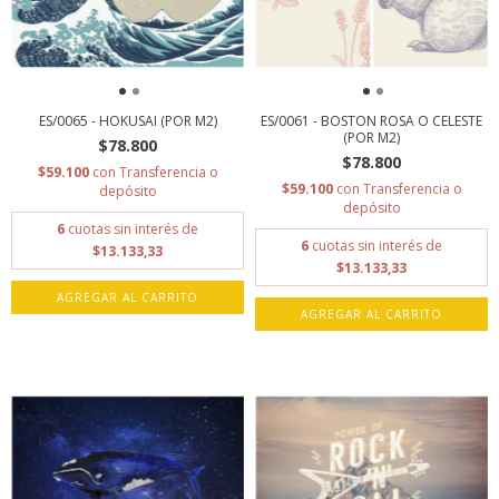
ES/0065 - HOKUSAI (POR M2)
ES/0061 - BOSTON ROSA O CELESTE
(POR M2)
$78.800
$78.800
$59.100
con
Transferencia o
$59.100
con
Transferencia o
depósito
depósito
6
cuotas sin interés de
6
cuotas sin interés de
$13.133,33
$13.133,33
AGREGAR AL CARRITO
AGREGAR AL CARRITO