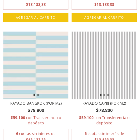
$13.133,33
$13.133,33
AGREGAR AL CARRITO
AGREGAR AL CARRITO
RAYADO BANGKOK (POR M2)
RAYADO CAPRI (POR M2)
$78.800
$78.800
$59.100
con
Transferencia o
$59.100
con
Transferencia o
depósito
depósito
6
cuotas sin interés de
6
cuotas sin interés de
$13.133,33
$13.133,33