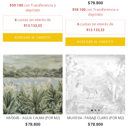
$78.800
$59.100
con
Transferencia o
$59.100
con
Transferencia o
depósito
depósito
6
cuotas sin interés de
6
cuotas sin interés de
$13.133,33
$13.133,33
AGREGAR AL CARRITO
AGREGAR AL CARRITO
AR/0045 - AGUA CALMA (POR M2)
MU/0104 - PAISAJE CLARO (POR M2)
$78.800
$78.800