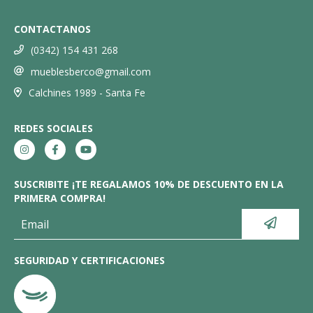
CONTACTANOS
(0342) 154 431 268
mueblesberco@gmail.com
Calchines 1989 - Santa Fe
REDES SOCIALES
SUSCRIBITE ¡TE REGALAMOS 10% DE DESCUENTO EN LA
PRIMERA COMPRA!
SEGURIDAD Y CERTIFICACIONES