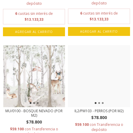
depósito
depósito
6
cuotas sin interés de
6
cuotas sin interés de
$13.133,33
$13.133,33
AGREGAR AL CARRITO
AGREGAR AL CARRITO
MU/0100 - BOSQUE NEVADO (POR
IL2/PM103 - PERROS (POR M2)
M2)
$78.800
$78.800
$59.100
con
Transferencia o
$59.100
con
Transferencia o
depósito