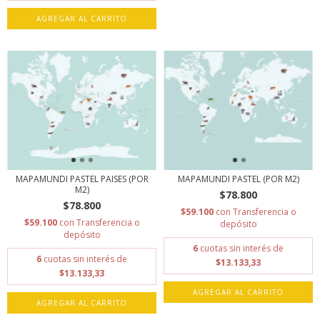
AGREGAR AL CARRITO
MAPAMUNDI PASTEL PAISES (POR
MAPAMUNDI PASTEL (POR M2)
M2)
$78.800
$78.800
$59.100
con
Transferencia o
$59.100
con
Transferencia o
depósito
depósito
6
cuotas sin interés de
6
cuotas sin interés de
$13.133,33
$13.133,33
AGREGAR AL CARRITO
AGREGAR AL CARRITO