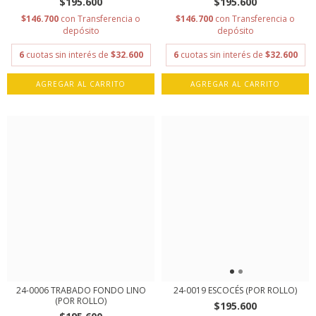
$195.600
$195.600
$146.700
con
Transferencia o
$146.700
con
Transferencia o
depósito
depósito
6
cuotas sin interés de
$32.600
6
cuotas sin interés de
$32.600
AGREGAR AL CARRITO
AGREGAR AL CARRITO
24-0006 TRABADO FONDO LINO
24-0019 ESCOCÉS (POR ROLLO)
(POR ROLLO)
$195.600