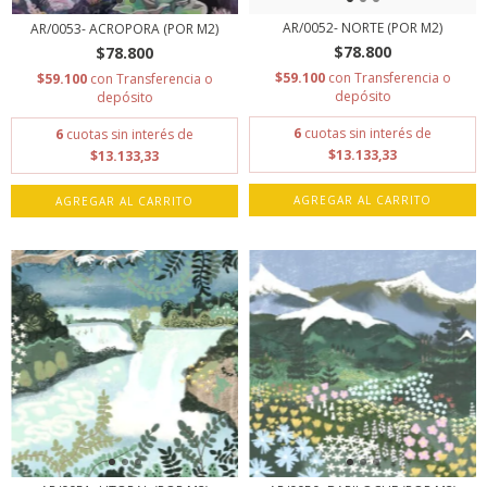
AR/0052- NORTE (POR M2)
AR/0053- ACROPORA (POR M2)
$78.800
$78.800
$59.100
con
Transferencia o
$59.100
con
Transferencia o
depósito
depósito
6
cuotas sin interés de
6
cuotas sin interés de
$13.133,33
$13.133,33
AGREGAR AL CARRITO
AGREGAR AL CARRITO