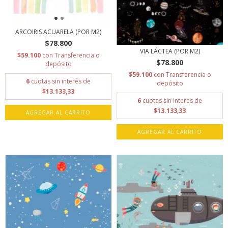
ARCOIRIS ACUARELA (POR M2)
$78.800
VIA LÁCTEA (POR M2)
$59.100
con
Transferencia o
$78.800
depósito
$59.100
con
Transferencia o
6
cuotas sin interés de
depósito
$13.133,33
6
cuotas sin interés de
$13.133,33
AGREGAR AL CARRITO
AGREGAR AL CARRITO