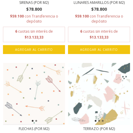
SIRENAS (POR M2)
LUNARES AMARILLOS (POR M2)
$78.800
$78.800
$59.100
con
Transferencia o
$59.100
con
Transferencia o
depósito
depósito
6
cuotas sin interés de
6
cuotas sin interés de
$13.133,33
$13.133,33
AGREGAR AL CARRITO
AGREGAR AL CARRITO
FLECHAS (POR M2)
TERRAZO (POR M2)