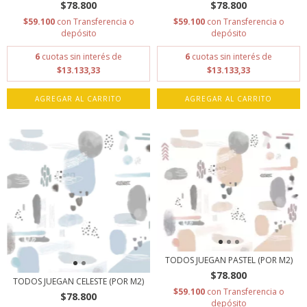
$78.800
$78.800
$59.100
con
Transferencia o
$59.100
con
Transferencia o
depósito
depósito
6
cuotas sin interés de
6
cuotas sin interés de
$13.133,33
$13.133,33
AGREGAR AL CARRITO
AGREGAR AL CARRITO
TODOS JUEGAN PASTEL (POR M2)
$78.800
TODOS JUEGAN CELESTE (POR M2)
$59.100
con
Transferencia o
$78.800
depósito